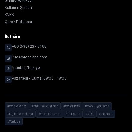
Gizlilik Politikası
Kullanım Şartları
KVKK
Çerez Politikası
İletişim
+90 (539) 237 61 95
info@viesajans.com
İstanbul, Türkiye
Pazartesi - Cuma: 09:00 - 18:00
#WebTasarım
#YazılımGeliştirme
#WordPress
#MobilUygulama
#DijitalPazarlama
#GrafikTasarım
#E-Ticaret
#SEO
#İstanbul
#Türkiye