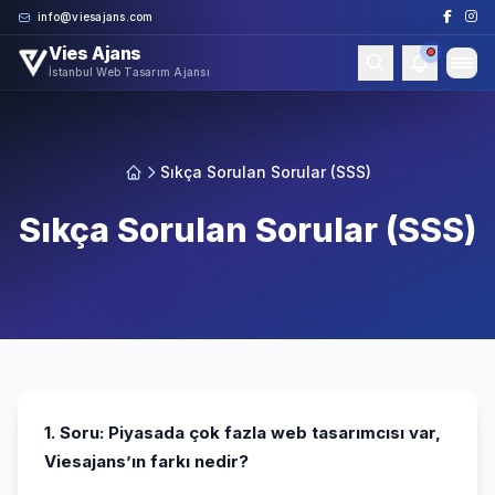
Skip to content
info@viesajans.com
Vies Ajans
İstanbul Web Tasarım Ajansı
Sıkça Sorulan Sorular (SSS)
Sıkça Sorulan Sorular (SSS)
1. Soru: Piyasada çok fazla web tasarımcısı var,
Viesajans’ın farkı nedir?