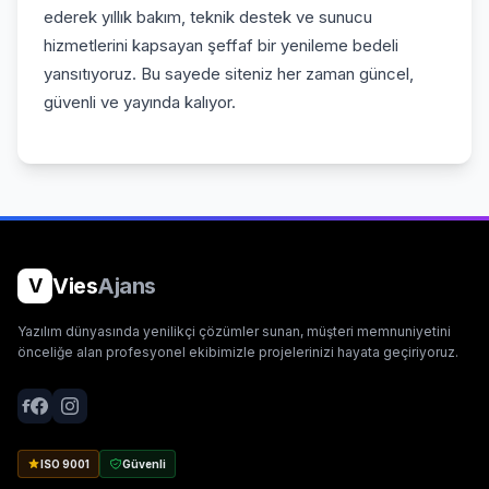
ederek yıllık bakım, teknik destek ve sunucu
hizmetlerini kapsayan şeffaf bir yenileme bedeli
yansıtıyoruz. Bu sayede siteniz her zaman güncel,
güvenli ve yayında kalıyor.
Vies
Ajans
V
Yazılım dünyasında yenilikçi çözümler sunan, müşteri memnuniyetini
önceliğe alan profesyonel ekibimizle projelerinizi hayata geçiriyoruz.
ISO 9001
Güvenli