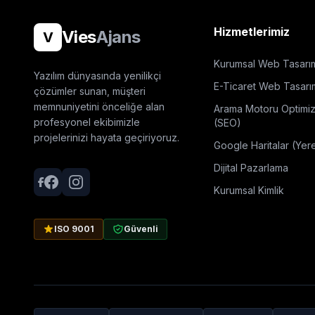
Hizmetlerimiz
Vies
Ajans
V
Kurumsal Web Tasarı
Yazılım dünyasında yenilikçi
E-Ticaret Web Tasarı
çözümler sunan, müşteri
memnuniyetini önceliğe alan
Arama Motoru Optimi
profesyonel ekibimizle
(SEO)
projelerinizi hayata geçiriyoruz.
Google Haritalar (Yer
Dijital Pazarlama
Kurumsal Kimlik
ISO 9001
Güvenli