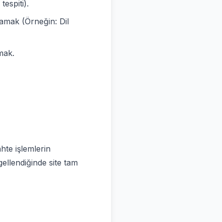
espiti).
ğlamak (Örneğin: Dil
mak.
hte işlemlerin
gellendiğinde site tam