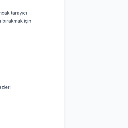
ncak tarayıcı
şı bırakmak için
ezleri