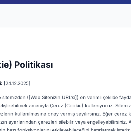
e) Politikası
:
[24.12.2025]
sitemizden ([Web Sitenizin URL’si]) en verimli şekilde fayd
eliştirebilmek amacıyla Çerez (Cookie) kullanıyoruz. Sitemizi
rezlerin kullanılmasına onay vermiş sayılırsınız. Eğer çerez k
zın ayarlarından çerezleri silebilir veya engelleyebilirsiniz
n bazı fonksiyonlarını etkileyebileceğini hatırlatmak isteriz.