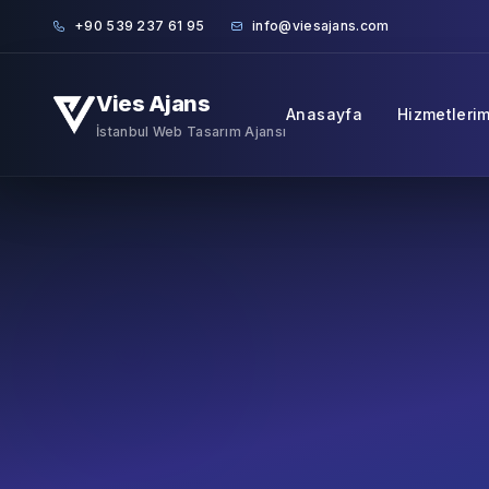
Skip to content
+90 539 237 61 95
info@viesajans.com
Vies Ajans
Anasayfa
Hizmetlerim
İstanbul Web Tasarım Ajansı