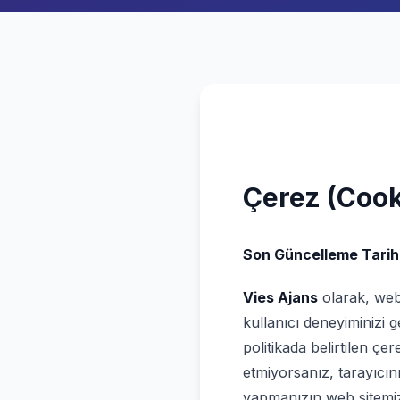
Çerez (Cooki
Son Güncelleme Tarihi
Vies Ajans
olarak, web 
kullanıcı deneyiminizi g
politikada belirtilen çe
etmiyorsanız, tarayıcını
yapmanızın web sitemizi