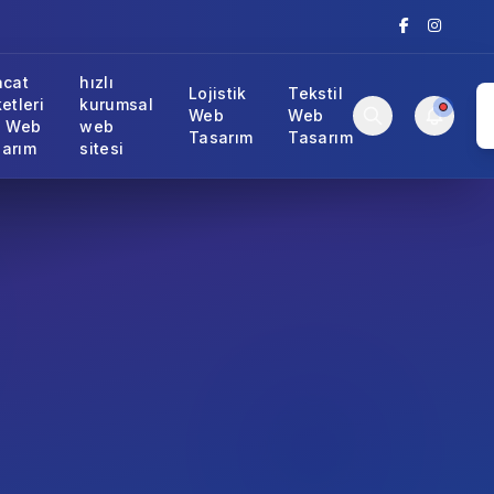
acat
hızlı
Lojistik
Tekstil
ketleri
kurumsal
Web
Web
n Web
web
Tasarım
Tasarım
arım
sitesi