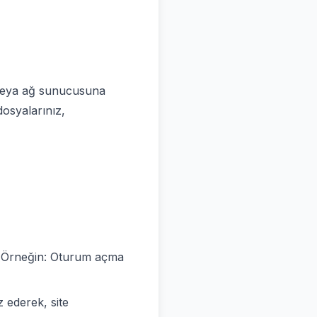
za veya ağ sunucusuna
dosyalarınız,
n (Örneğin: Oturum açma
z ederek, site