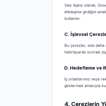
Vies Ajans olarak, Googl
etkileşime girdiğini ana
kullanılır.
C. İşlevsel Çerezl
Bu çerezler, size daha g
hatırlayarak sonraki ziy
D. Hedefleme ve R
İş ortaklarımız veya rek
göstermek amacıyla kull
4. Çerezlerin Y