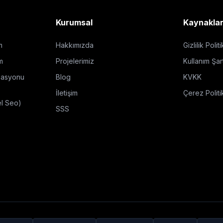
Kurumsal
Kaynakla
m
Hakkımızda
Gizlilik Polit
m
Projelerimiz
Kullanım Şart
zasyonu
Blog
KVKK
İletişim
Çerez Politi
el Seo)
SSS