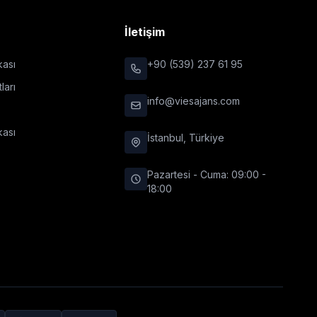
r
İletişim
ikası
+90 (539) 237 61 95
ları
info@viesajans.com
kası
İstanbul, Türkiye
Pazartesi - Cuma: 09:00 -
18:00