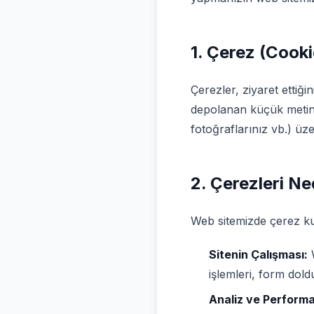
1. Çerez (Cooki
Çerezler, ziyaret ettiği
depolanan küçük metin d
fotoğraflarınız vb.) ü
2. Çerezleri N
Web sitemizde çerez kul
Sitenin Çalışması:
W
işlemleri, form dold
Analiz ve Perform