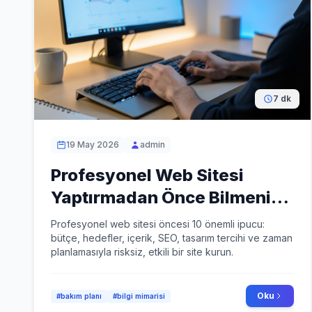
7 dk
19 May 2026
admin
Profesyonel Web Sitesi
Yaptırmadan Önce Bilmeniz
Gereken 10 Şey
Profesyonel web sitesi öncesi 10 önemli ipucu:
bütçe, hedefler, içerik, SEO, tasarım tercihi ve zaman
planlamasıyla risksiz, etkili bir site kurun.
Oku
#bakım planı
#bilgi mimarisi