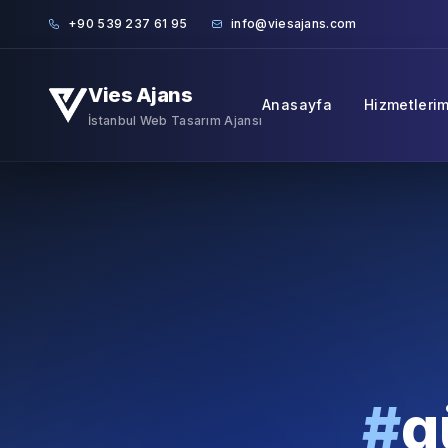
Skip to content
+90 539 237 61 95
info@viesajans.com
Vies Ajans
Anasayfa
Hizmetlerim
İstanbul Web Tasarım Ajansı
#
g