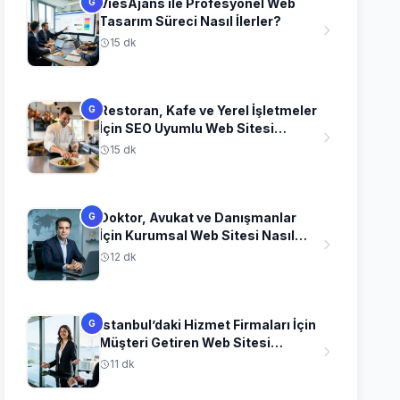
ViesAjans ile Profesyonel Web
G
Tasarım Süreci Nasıl İlerler?
15 dk
Restoran, Kafe ve Yerel İşletmeler
G
İçin SEO Uyumlu Web Sitesi
Fikirleri
15 dk
Doktor, Avukat ve Danışmanlar
G
İçin Kurumsal Web Sitesi Nasıl
Olmalı?
12 dk
İstanbul’daki Hizmet Firmaları İçin
G
Müşteri Getiren Web Sitesi
Stratejileri
11 dk