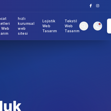
acat
hızlı
Lojistik
Tekstil
ketleri
kurumsal
Web
Web
n Web
web
Tasarım
Tasarım
arım
sitesi
luk