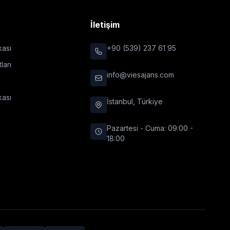
r
İletişim
ikası
+90 (539) 237 61 95
ları
info@viesajans.com
kası
İstanbul, Türkiye
Pazartesi - Cuma: 09:00 -
18:00