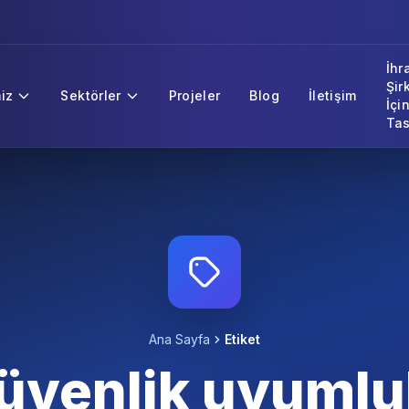
İhr
Şir
iz
Sektörler
Projeler
Blog
İletişim
İçi
Tas
Ana Sayfa
Etiket
üvenlik uyumlu