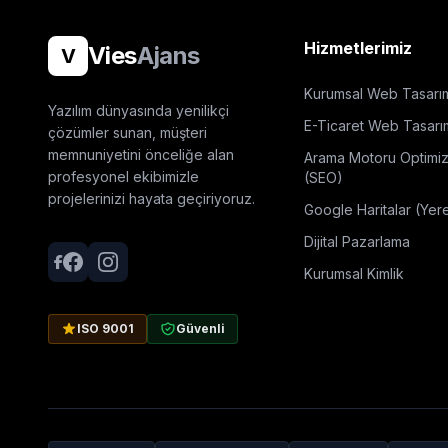
Hizmetlerimiz
Vies
Ajans
V
Kurumsal Web Tasarı
Yazılım dünyasında yenilikçi
E-Ticaret Web Tasarı
çözümler sunan, müşteri
memnuniyetini önceliğe alan
Arama Motoru Optimi
profesyonel ekibimizle
(SEO)
projelerinizi hayata geçiriyoruz.
Google Haritalar (Yer
Dijital Pazarlama
Kurumsal Kimlik
ISO 9001
Güvenli