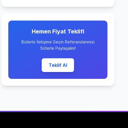
Hemen Fiyat Teklifi
Bizlerle İletişime Geçin Referanslarımızı
Sizlerle Paylaşalım!
Teklif Al