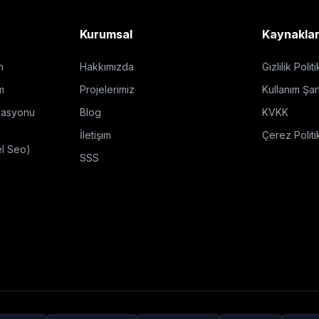
Kurumsal
Kaynakla
m
Hakkımızda
Gizlilik Polit
m
Projelerimiz
Kullanım Şart
zasyonu
Blog
KVKK
İletişim
Çerez Politi
el Seo)
SSS