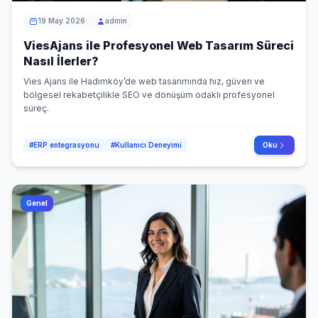
19 May 2026
admin
ViesAjans ile Profesyonel Web Tasarım Süreci
Nasıl İlerler?
Vies Ajans ile Hadımköy’de web tasarımında hız, güven ve
bölgesel rekabetçilikle SEO ve dönüşüm odaklı profesyonel
süreç.
#ERP entegrasyonu
#Kullanıcı Deneyimi
Oku
Genel