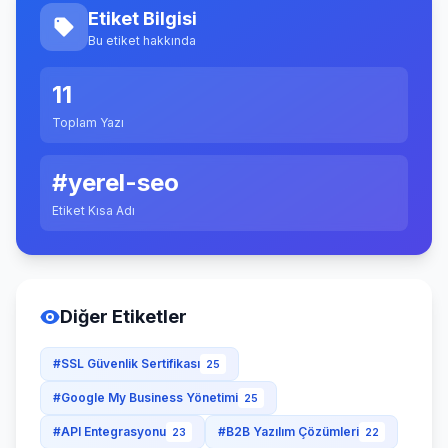
Etiket Bilgisi
Bu etiket hakkında
11
Toplam Yazı
#yerel-seo
Etiket Kısa Adı
Diğer Etiketler
#SSL Güvenlik Sertifikası
25
#Google My Business Yönetimi
25
#API Entegrasyonu
#B2B Yazılım Çözümleri
23
22