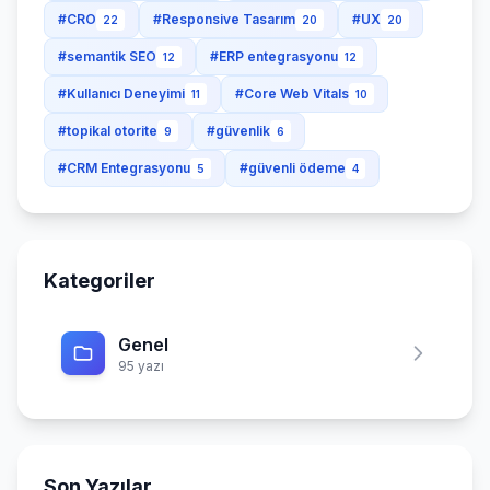
#CRO
#Responsive Tasarım
#UX
22
20
20
#semantik SEO
#ERP entegrasyonu
12
12
#Kullanıcı Deneyimi
#Core Web Vitals
11
10
#topikal otorite
#güvenlik
9
6
#CRM Entegrasyonu
#güvenli ödeme
5
4
Kategoriler
Genel
95 yazı
Son Yazılar