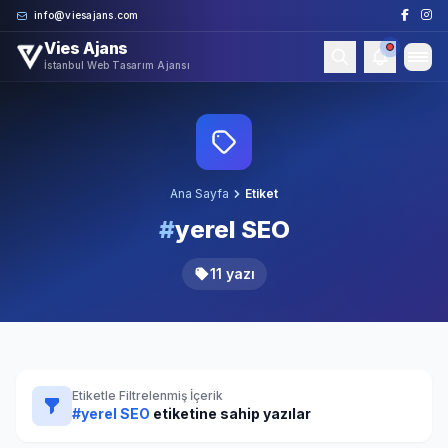
Skip to content
info@viesajans.com
Vies Ajans
İstanbul Web Tasarım Ajansı
Ana Sayfa
Etiket
#
yerel SEO
11 yazı
Etiketle Filtrelenmiş İçerik
#yerel SEO
etiketine sahip yazılar