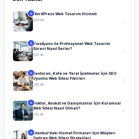
WordPress Web Tasarım Hizmeti
G
14 dk
ViesAjans ile Profesyonel Web Tasarım
G
Süreci Nasıl İlerler?
15 dk
Restoran, Kafe ve Yerel İşletmeler İçin SEO
G
Uyumlu Web Sitesi Fikirleri
15 dk
Doktor, Avukat ve Danışmanlar İçin Kurumsal
G
Web Sitesi Nasıl Olmalı?
12 dk
İstanbul’daki Hizmet Firmaları İçin Müşteri
G
Getiren Web Sitesi Stratejileri