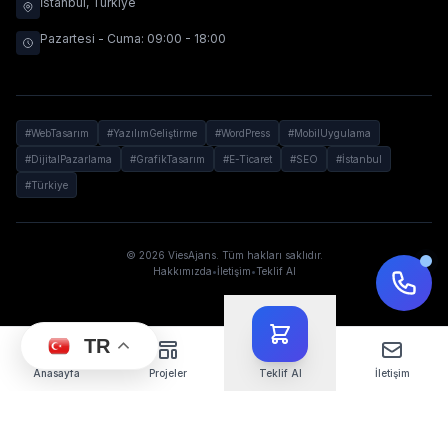
İstanbul, Türkiye
Pazartesi - Cuma: 09:00 - 18:00
#WebTasarım
#YazılımGeliştirme
#WordPress
#MobilUygulama
#DijitalPazarlama
#GrafikTasarım
#E-Ticaret
#SEO
#İstanbul
#Türkiye
© 2026 ViesAjans. Tüm hakları saklıdır.
Hakkımızda
•
İletişim
•
Teklif Al
TR
Anasayfa
Projeler
Teklif Al
İletişim