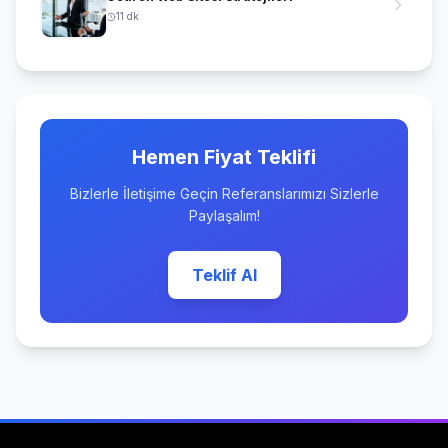
11 dk
Hemen Fiyat Teklifi
Bizlerle İletişime Geçin Referanslarımızı Sizlerle
Paylaşalım!
Teklif Al