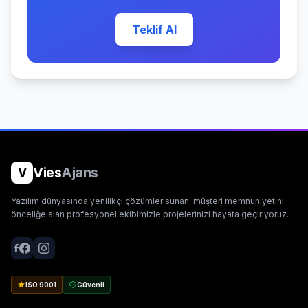
Teklif Al
Vies
Ajans
V
Yazılım dünyasında yenilikçi çözümler sunan, müşteri memnuniyetini
önceliğe alan profesyonel ekibimizle projelerinizi hayata geçiriyoruz.
ISO 9001
Güvenli