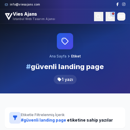
Skip to content
info@viesajans.com
Vies Ajans
İstanbul Web Tasarım Ajansı
Ana Sayfa
Etiket
#
güvenli landing page
1 yazı
Etiketle Filtrelenmiş İçerik
#güvenli landing page
etiketine sahip yazılar