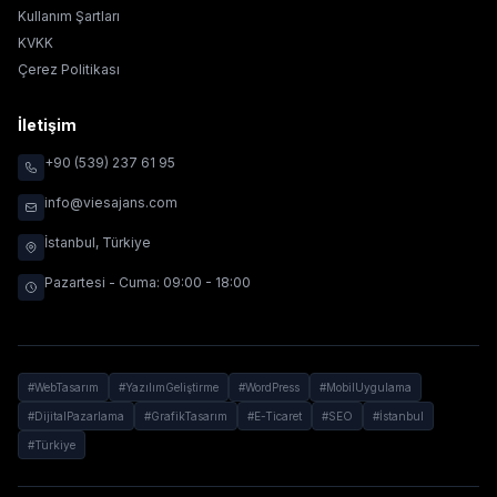
Kullanım Şartları
KVKK
Çerez Politikası
İletişim
+90 (539) 237 61 95
info@viesajans.com
İstanbul, Türkiye
Pazartesi - Cuma: 09:00 - 18:00
#WebTasarım
#YazılımGeliştirme
#WordPress
#MobilUygulama
#DijitalPazarlama
#GrafikTasarım
#E-Ticaret
#SEO
#İstanbul
#Türkiye