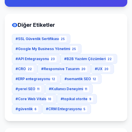
Diğer Etiketler
#SSL Güvenlik Sertifikası
25
#Google My Business Yönetimi
25
#API Entegrasyonu
#B2B Yazılım Çözümleri
23
22
#CRO
#Responsive Tasarım
#UX
22
20
20
#ERP entegrasyonu
#semantik SEO
12
12
#yerel SEO
#Kullanıcı Deneyimi
11
11
#Core Web Vitals
#topikal otorite
10
9
#güvenlik
#CRM Entegrasyonu
6
5