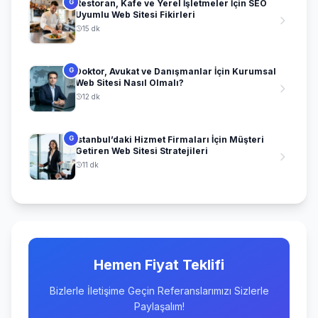
Restoran, Kafe ve Yerel İşletmeler İçin SEO
G
Uyumlu Web Sitesi Fikirleri
15 dk
Doktor, Avukat ve Danışmanlar İçin Kurumsal
G
Web Sitesi Nasıl Olmalı?
12 dk
İstanbul’daki Hizmet Firmaları İçin Müşteri
G
Getiren Web Sitesi Stratejileri
11 dk
Hemen Fiyat Teklifi
Bizlerle İletişime Geçin Referanslarımızı Sizlerle
Paylaşalım!