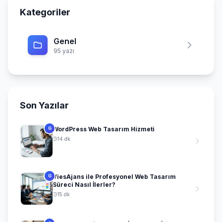
Kategoriler
Genel
95 yazı
Son Yazılar
WordPress Web Tasarım Hizmeti
G
14 dk
ViesAjans ile Profesyonel Web Tasarım
G
Süreci Nasıl İlerler?
15 dk