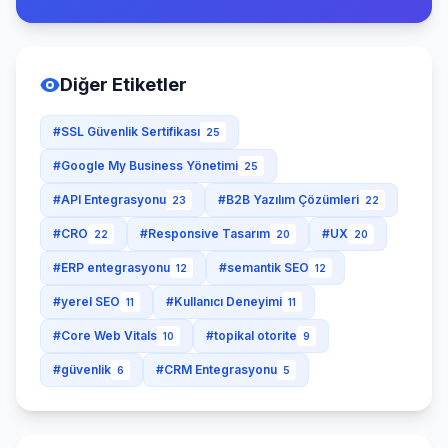
Diğer Etiketler
#SSL Güvenlik Sertifikası
25
#Google My Business Yönetimi
25
#API Entegrasyonu
#B2B Yazılım Çözümleri
23
22
#CRO
#Responsive Tasarım
#UX
22
20
20
#ERP entegrasyonu
#semantik SEO
12
12
#yerel SEO
#Kullanıcı Deneyimi
11
11
#Core Web Vitals
#topikal otorite
10
9
#güvenlik
#CRM Entegrasyonu
6
5