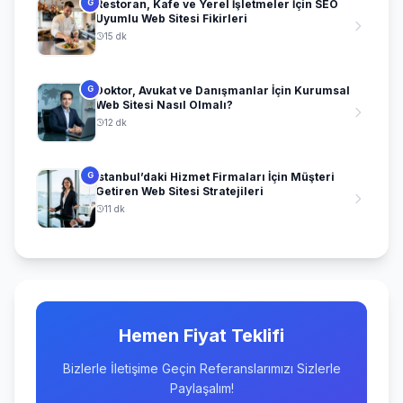
Restoran, Kafe ve Yerel İşletmeler İçin SEO
G
Uyumlu Web Sitesi Fikirleri
15 dk
Doktor, Avukat ve Danışmanlar İçin Kurumsal
G
Web Sitesi Nasıl Olmalı?
12 dk
İstanbul’daki Hizmet Firmaları İçin Müşteri
G
Getiren Web Sitesi Stratejileri
11 dk
Hemen Fiyat Teklifi
Bizlerle İletişime Geçin Referanslarımızı Sizlerle
Paylaşalım!