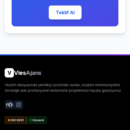
Teklif Al
Vies
Ajans
V
Yazılım dünyasında yenilikçi çözümler sunan, müşteri memnuniyetini
önceliğe alan profesyonel ekibimizle projelerinizi hayata geçiriyoruz.
ISO 9001
Güvenli