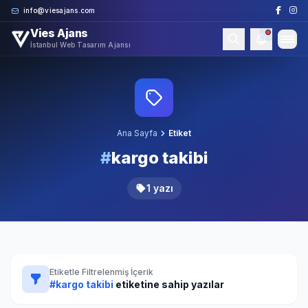
Skip to content
info@viesajans.com
Vies Ajans
İstanbul Web Tasarım Ajansı
Ana Sayfa
Etiket
#
kargo takibi
1 yazı
Etiketle Filtrelenmiş İçerik
#kargo takibi
etiketine sahip yazılar