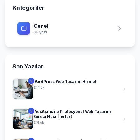
Kategoriler
Genel
95 yazı
Son Yazılar
WordPress Web Tasarım Hizmeti
G
14 dk
ViesAjans ile Profesyonel Web Tasarım
G
Süreci Nasıl İlerler?
15 dk