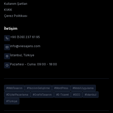
Kullanım Şartları
KVKK
Çerez Politikası
İletişim
+90 (539) 237 61 95
info@viesajans.com
İstanbul, Türkiye
Pazartesi - Cuma: 09:00 - 18:00
#WebTasarım
#YazılımGeliştirme
#WordPress
#MobilUygulama
#DijitalPazarlama
#GrafikTasarım
#E-Ticaret
#SEO
#İstanbul
#Türkiye