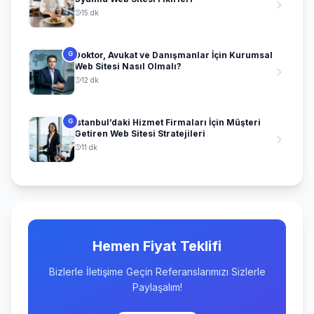
15 dk
Doktor, Avukat ve Danışmanlar İçin Kurumsal
G
Web Sitesi Nasıl Olmalı?
12 dk
İstanbul’daki Hizmet Firmaları İçin Müşteri
G
Getiren Web Sitesi Stratejileri
11 dk
Hemen Fiyat Teklifi
Bizlerle İletişime Geçin Referanslarımızı Sizlerle
Paylaşalım!