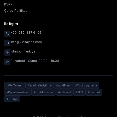
KVKK
Çerez Politikası
İletişim
+90 (539) 237 61 95
info@viesajans.com
İstanbul, Türkiye
Pazartesi - Cuma: 09:00 - 18:00
#WebTasarım
#YazılımGeliştirme
#WordPress
#MobilUygulama
#DijitalPazarlama
#GrafikTasarım
#E-Ticaret
#SEO
#İstanbul
#Türkiye