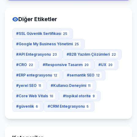
Diğer Etiketler
#SSL Güvenlik Sertifikası
25
#Google My Business Yönetimi
25
#API Entegrasyonu
#B2B Yazılım Çözümleri
23
22
#CRO
#Responsive Tasarım
#UX
22
20
20
#ERP entegrasyonu
#semantik SEO
12
12
#yerel SEO
#Kullanıcı Deneyimi
11
11
#Core Web Vitals
#topikal otorite
10
9
#güvenlik
#CRM Entegrasyonu
6
5