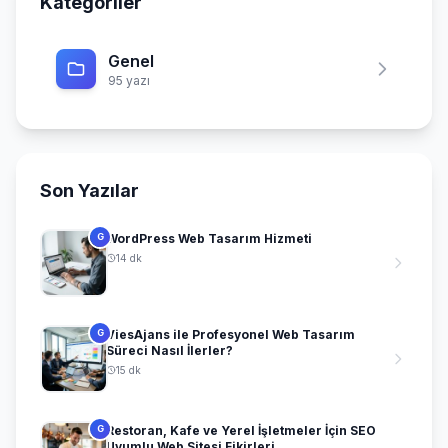
Kategoriler
Genel
95 yazı
Son Yazılar
WordPress Web Tasarım Hizmeti
G
14 dk
ViesAjans ile Profesyonel Web Tasarım
G
Süreci Nasıl İlerler?
15 dk
Restoran, Kafe ve Yerel İşletmeler İçin SEO
G
Uyumlu Web Sitesi Fikirleri