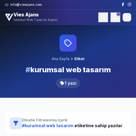
Skip to content
info@viesajans.com
Vies Ajans
İstanbul Web Tasarım Ajansı
Ana Sayfa
Etiket
#
kurumsal web tasarım
1 yazı
Etiketle Filtrelenmiş İçerik
#kurumsal web tasarım
etiketine sahip yazılar