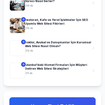
Süreci Nasıl İlerler?
15 dk
Restoran, Kafe ve Yerel İşletmeler İçin SEO
G
Uyumlu Web Sitesi Fikirleri
15 dk
Doktor, Avukat ve Danışmanlar İçin Kurumsal
G
Web Sitesi Nasıl Olmalı?
12 dk
İstanbul’daki Hizmet Firmaları İçin Müşteri
G
Getiren Web Sitesi Stratejileri
11 dk