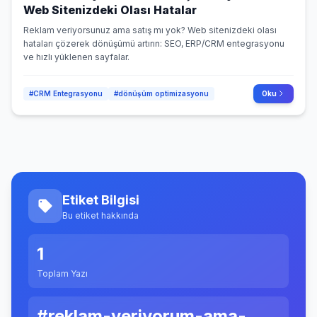
Web Sitenizdeki Olası Hatalar
Reklam veriyorsunuz ama satış mı yok? Web sitenizdeki olası
hataları çözerek dönüşümü artırın: SEO, ERP/CRM entegrasyonu
ve hızlı yüklenen sayfalar.
#CRM Entegrasyonu
#dönüşüm optimizasyonu
Oku
Etiket Bilgisi
Bu etiket hakkında
1
Toplam Yazı
#reklam-veriyorum-ama-