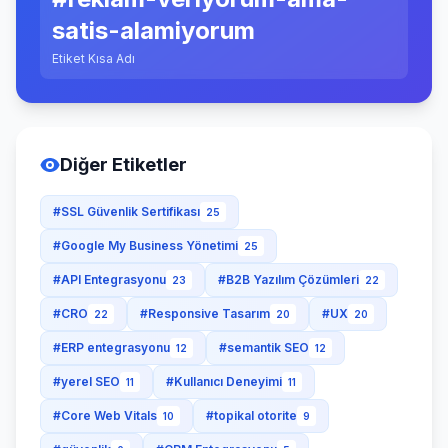
satis-alamiyorum
Etiket Kısa Adı
Diğer Etiketler
#SSL Güvenlik Sertifikası
25
#Google My Business Yönetimi
25
#API Entegrasyonu
#B2B Yazılım Çözümleri
23
22
#CRO
#Responsive Tasarım
#UX
22
20
20
#ERP entegrasyonu
#semantik SEO
12
12
#yerel SEO
#Kullanıcı Deneyimi
11
11
#Core Web Vitals
#topikal otorite
10
9