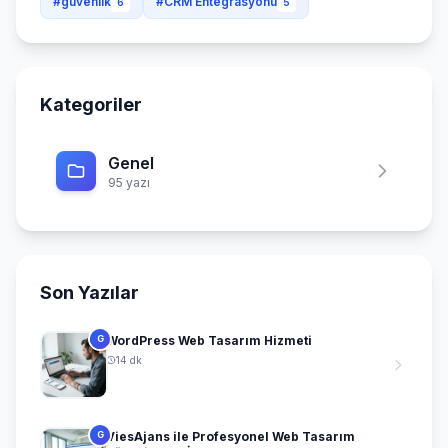
#güvenlik
#CRM Entegrasyonu
6
5
Kategoriler
Genel
95 yazı
Son Yazılar
WordPress Web Tasarım Hizmeti
G
14 dk
ViesAjans ile Profesyonel Web Tasarım
G