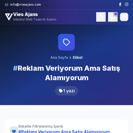
Skip to content
info@viesajans.com
Vies Ajans
İstanbul Web Tasarım Ajansı
Ana Sayfa
Etiket
#
Reklam Veriyorum Ama Satış
Alamıyorum
1 yazı
Etiketle Filtrelenmiş İçerik
#Reklam Veriyorum Ama Satış Alamıyorum