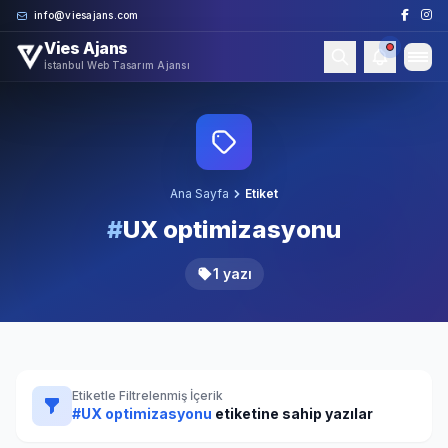
Skip to content
info@viesajans.com
Vies Ajans
İstanbul Web Tasarım Ajansı
Ana Sayfa
Etiket
#
UX optimizasyonu
1 yazı
Etiketle Filtrelenmiş İçerik
#UX optimizasyonu
etiketine sahip yazılar