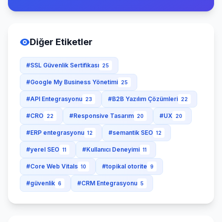
Diğer Etiketler
#SSL Güvenlik Sertifikası
25
#Google My Business Yönetimi
25
#API Entegrasyonu
#B2B Yazılım Çözümleri
23
22
#CRO
#Responsive Tasarım
#UX
22
20
20
#ERP entegrasyonu
#semantik SEO
12
12
#yerel SEO
#Kullanıcı Deneyimi
11
11
#Core Web Vitals
#topikal otorite
10
9
#güvenlik
#CRM Entegrasyonu
6
5