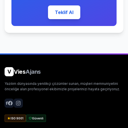
Teklif Al
Vies
Ajans
V
Yazılım dünyasında yenilikçi çözümler sunan, müşteri memnuniyetini
önceliğe alan profesyonel ekibimizle projelerinizi hayata geçiriyoruz.
ISO 9001
Güvenli