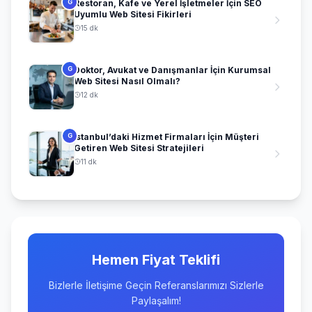
Restoran, Kafe ve Yerel İşletmeler İçin SEO
G
Uyumlu Web Sitesi Fikirleri
15 dk
Doktor, Avukat ve Danışmanlar İçin Kurumsal
G
Web Sitesi Nasıl Olmalı?
12 dk
İstanbul’daki Hizmet Firmaları İçin Müşteri
G
Getiren Web Sitesi Stratejileri
11 dk
Hemen Fiyat Teklifi
Bizlerle İletişime Geçin Referanslarımızı Sizlerle
Paylaşalım!