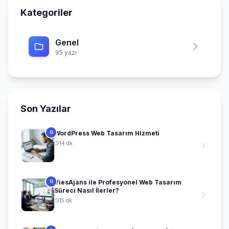
Kategoriler
Genel
95 yazı
Son Yazılar
WordPress Web Tasarım Hizmeti
G
14 dk
ViesAjans ile Profesyonel Web Tasarım
G
Süreci Nasıl İlerler?
15 dk