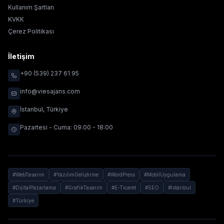
Kullanım Şartları
KVKK
Çerez Politikası
İletişim
+90 (539) 237 61 95
info@viesajans.com
İstanbul, Türkiye
Pazartesi - Cuma: 09:00 - 18:00
#WebTasarım
#YazılımGeliştirme
#WordPress
#MobilUygulama
#DijitalPazarlama
#GrafikTasarım
#E-Ticaret
#SEO
#İstanbul
#Türkiye