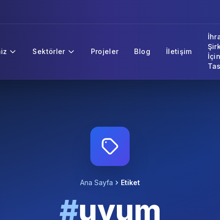
İhr
Şir
iz
Sektörler
Projeler
Blog
İletişim
İçi
Tas
Ana Sayfa
Etiket
#
uyum