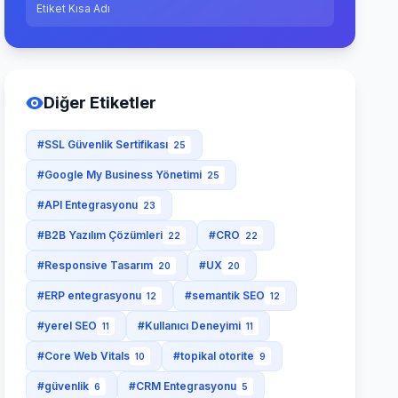
Etiket Kısa Adı
Diğer Etiketler
#SSL Güvenlik Sertifikası
25
#Google My Business Yönetimi
25
#API Entegrasyonu
23
#B2B Yazılım Çözümleri
#CRO
22
22
#Responsive Tasarım
#UX
20
20
#ERP entegrasyonu
#semantik SEO
12
12
#yerel SEO
#Kullanıcı Deneyimi
11
11
#Core Web Vitals
#topikal otorite
10
9
#güvenlik
#CRM Entegrasyonu
6
5