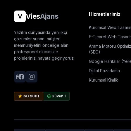
Hizmetlerimiz
Vies
Ajans
V
Kurumsal Web Tasarı
Yazılım dünyasında yenilikçi
E-Ticaret Web Tasarı
çözümler sunan, müşteri
memnuniyetini önceliğe alan
Arama Motoru Optimi
profesyonel ekibimizle
(SEO)
projelerinizi hayata geçiriyoruz.
Google Haritalar (Yer
Dijital Pazarlama
Kurumsal Kimlik
ISO 9001
Güvenli