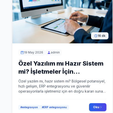
16 dk
19 May 2026
admin
Özel Yazılım mı Hazır Sistem
mi? İşletmeler İçin
Karşılaştırma Rehberi
Özel yazılım mı, hazır sistem mi? Bölgesel potansiyel,
hızlı gelişim, ERP entegrasyonu ve güvenilir
operasyonlarla işletmeniz için en doğru kararı sunan
rehber.
Oku
#entegrasyon
#ERP entegrasyonu