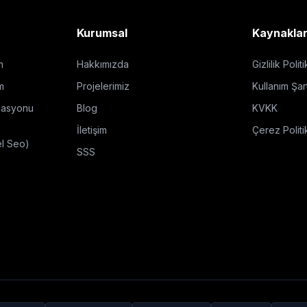
Kurumsal
Kaynakla
m
Hakkımızda
Gizlilik Polit
m
Projelerimiz
Kullanım Şart
zasyonu
Blog
KVKK
İletişim
Çerez Politi
el Seo)
SSS