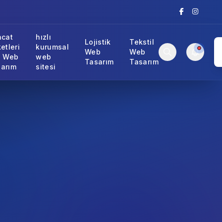
acat
hızlı
Lojistik
Tekstil
ketleri
kurumsal
Web
Web
n Web
web
Tasarım
Tasarım
arım
sitesi