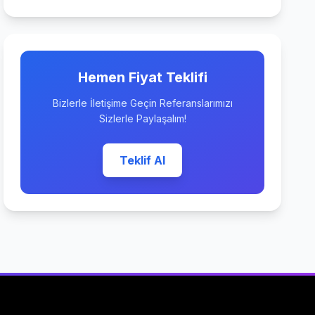
Hemen Fiyat Teklifi
Bizlerle İletişime Geçin Referanslarımızı
Sizlerle Paylaşalım!
Teklif Al