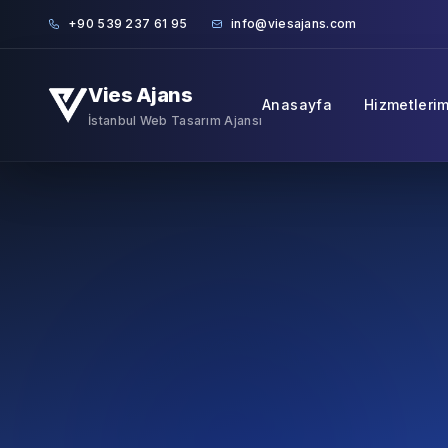
Skip to content
+90 539 237 61 95
info@viesajans.com
Vies Ajans
Anasayfa
Hizmetlerim
İstanbul Web Tasarım Ajansı