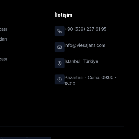
r
İletişim
ikası
+90 (539) 237 61 95
ları
info@viesajans.com
kası
İstanbul, Türkiye
Pazartesi - Cuma: 09:00 -
18:00