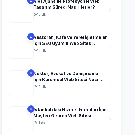
ViesAjans ile Profesyonel Web
G
Tasarım Süreci Nasıl İlerler?
15 dk
Restoran, Kafe ve Yerel İşletmeler
G
İçin SEO Uyumlu Web Sitesi
Fikirleri
15 dk
Doktor, Avukat ve Danışmanlar
G
İçin Kurumsal Web Sitesi Nasıl
Olmalı?
12 dk
İstanbul’daki Hizmet Firmaları İçin
G
Müşteri Getiren Web Sitesi
Stratejileri
11 dk