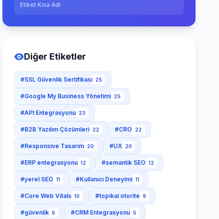
Etiket Kısa Adı
Diğer Etiketler
#SSL Güvenlik Sertifikası
25
#Google My Business Yönetimi
25
#API Entegrasyonu
23
#B2B Yazılım Çözümleri
#CRO
22
22
#Responsive Tasarım
#UX
20
20
#ERP entegrasyonu
#semantik SEO
12
12
#yerel SEO
#Kullanıcı Deneyimi
11
11
#Core Web Vitals
#topikal otorite
10
9
#güvenlik
#CRM Entegrasyonu
6
5