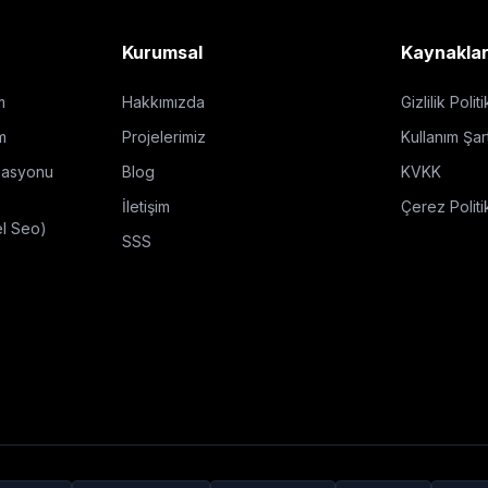
Kurumsal
Kaynakla
m
Hakkımızda
Gizlilik Polit
m
Projelerimiz
Kullanım Şart
zasyonu
Blog
KVKK
İletişim
Çerez Politi
el Seo)
SSS