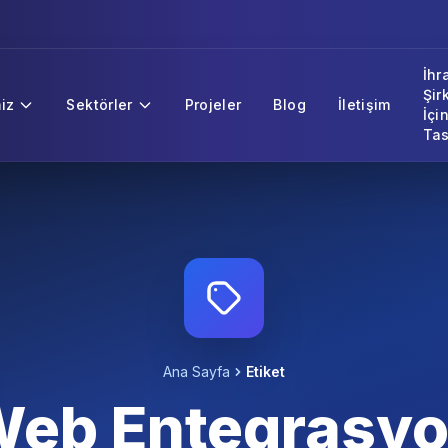
İhr
Şir
iz
Sektörler
Projeler
Blog
İletişim
İçi
Tas
Ana Sayfa
Etiket
eb Entegrasy