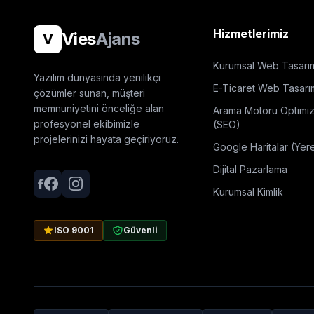
Hizmetlerimiz
Vies
Ajans
V
Kurumsal Web Tasarı
Yazılım dünyasında yenilikçi
E-Ticaret Web Tasarı
çözümler sunan, müşteri
memnuniyetini önceliğe alan
Arama Motoru Optimi
profesyonel ekibimizle
(SEO)
projelerinizi hayata geçiriyoruz.
Google Haritalar (Yer
Dijital Pazarlama
Kurumsal Kimlik
ISO 9001
Güvenli