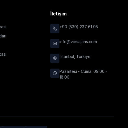
r
İletişim
ikası
+90 (539) 237 61 95
ları
info@viesajans.com
kası
İstanbul, Türkiye
Pazartesi - Cuma: 09:00 -
18:00