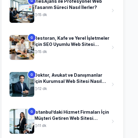
ViesAjans ile Profesyonel Web
G
Tasarım Süreci Nasıl İlerler?
15 dk
Restoran, Kafe ve Yerel İşletmeler
G
İçin SEO Uyumlu Web Sitesi
Fikirleri
15 dk
Doktor, Avukat ve Danışmanlar
G
İçin Kurumsal Web Sitesi Nasıl
Olmalı?
12 dk
İstanbul’daki Hizmet Firmaları İçin
G
Müşteri Getiren Web Sitesi
Stratejileri
11 dk