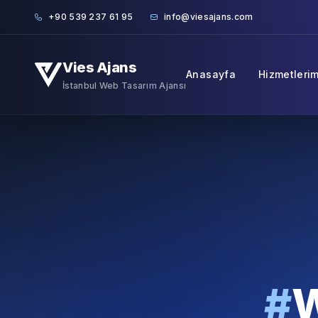
Skip to content
+90 539 237 61 95
info@viesajans.com
Vies Ajans
Anasayfa
Hizmetlerim
İstanbul Web Tasarım Ajansı
#
W