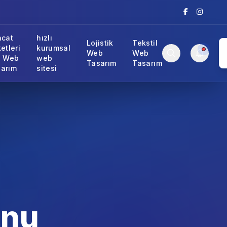
acat
hızlı
Lojistik
Tekstil
ketleri
kurumsal
Web
Web
n Web
web
Tasarım
Tasarım
arım
sitesi
onu