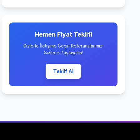
Hemen Fiyat Teklifi
Bizlerle İletişime Geçin Referanslarımızı
Sizlerle Paylaşalım!
Teklif Al