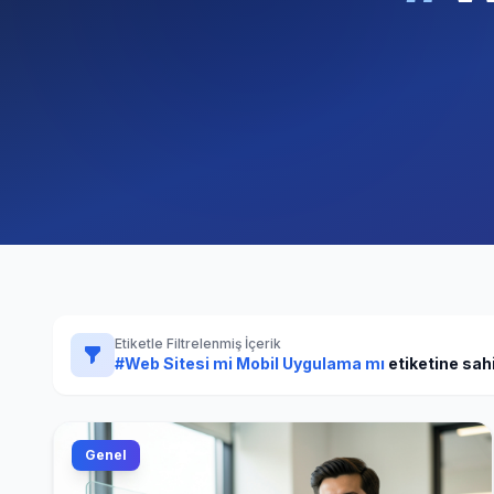
Etiketle Filtrelenmiş İçerik
#Web Sitesi mi Mobil Uygulama mı
etiketine sahi
Genel