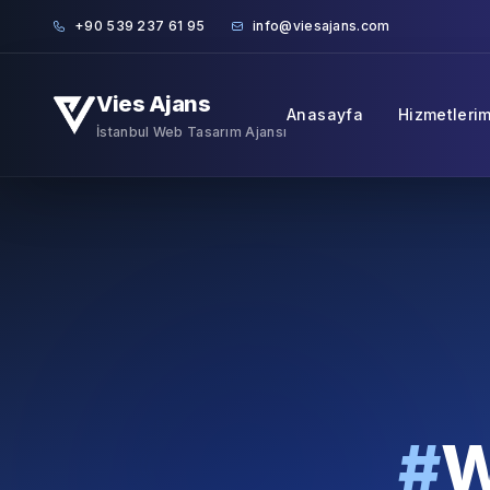
Skip to content
+90 539 237 61 95
info@viesajans.com
Vies Ajans
Anasayfa
Hizmetlerim
İstanbul Web Tasarım Ajansı
#
W