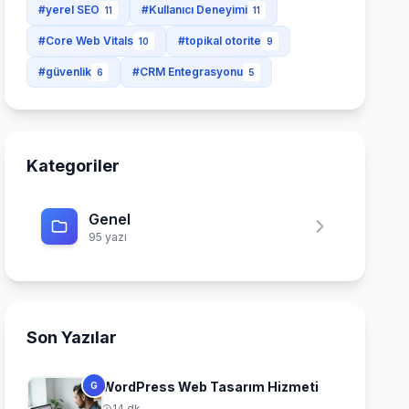
#yerel SEO
#Kullanıcı Deneyimi
11
11
#Core Web Vitals
#topikal otorite
10
9
#güvenlik
#CRM Entegrasyonu
6
5
Kategoriler
Genel
95 yazı
Son Yazılar
WordPress Web Tasarım Hizmeti
G
14 dk