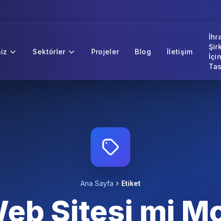
İhr
Şir
iz
Sektörler
Projeler
Blog
İletişim
İçi
Tas
Ana Sayfa
Etiket
eb Sitesi mi Mo