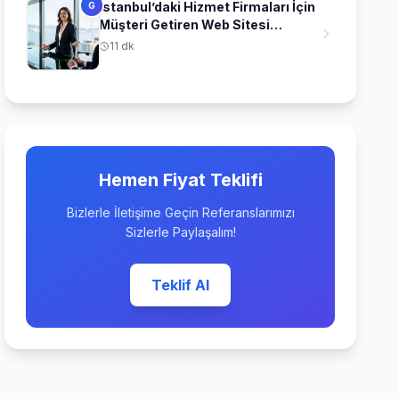
İstanbul’daki Hizmet Firmaları İçin
G
Müşteri Getiren Web Sitesi
Stratejileri
11 dk
Hemen Fiyat Teklifi
Bizlerle İletişime Geçin Referanslarımızı
Sizlerle Paylaşalım!
Teklif Al