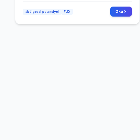
Oku
#bölgesel potansiyel
#UX