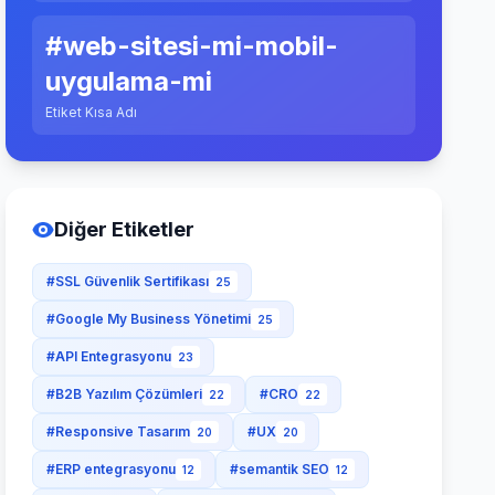
#web-sitesi-mi-mobil-
uygulama-mi
Etiket Kısa Adı
Diğer Etiketler
#SSL Güvenlik Sertifikası
25
#Google My Business Yönetimi
25
#API Entegrasyonu
23
#B2B Yazılım Çözümleri
#CRO
22
22
#Responsive Tasarım
#UX
20
20
#ERP entegrasyonu
#semantik SEO
12
12