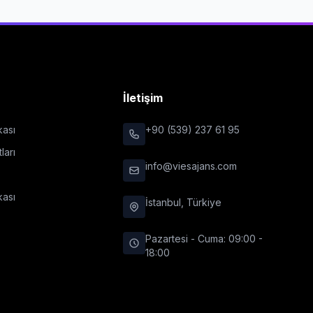
r
İletişim
ikası
+90 (539) 237 61 95
ları
info@viesajans.com
kası
İstanbul, Türkiye
Pazartesi - Cuma: 09:00 -
18:00