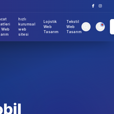
acat
hızlı
Lojistik
Tekstil
ketleri
kurumsal
Web
Web
n Web
web
Tasarım
Tasarım
arım
sitesi
bil