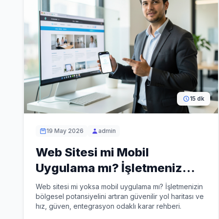
15 dk
19 May 2026
admin
Web Sitesi mi Mobil
Uygulama mı? İşletmeniz
İçin Hangisi Daha Doğru?
Web sitesi mi yoksa mobil uygulama mı? İşletmenizin
bölgesel potansiyelini artıran güvenilir yol haritası ve
hız, güven, entegrasyon odaklı karar rehberi.