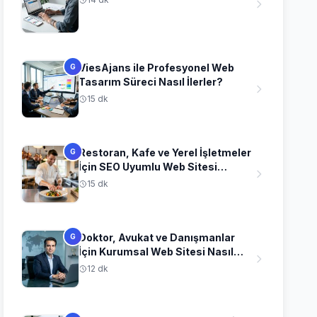
ViesAjans ile Profesyonel Web
G
Tasarım Süreci Nasıl İlerler?
15 dk
Restoran, Kafe ve Yerel İşletmeler
G
İçin SEO Uyumlu Web Sitesi
Fikirleri
15 dk
Doktor, Avukat ve Danışmanlar
G
İçin Kurumsal Web Sitesi Nasıl
Olmalı?
12 dk