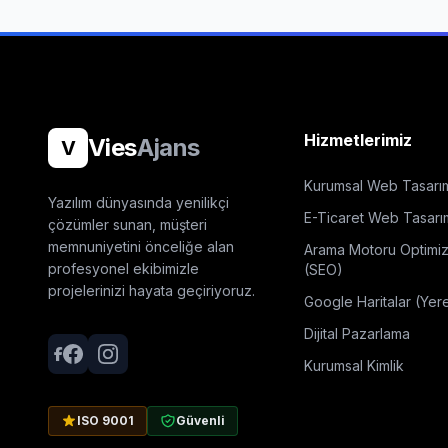
Hizmetlerimiz
Vies
Ajans
V
Kurumsal Web Tasarı
Yazılım dünyasında yenilikçi
E-Ticaret Web Tasarı
çözümler sunan, müşteri
memnuniyetini önceliğe alan
Arama Motoru Optimi
profesyonel ekibimizle
(SEO)
projelerinizi hayata geçiriyoruz.
Google Haritalar (Yer
Dijital Pazarlama
Kurumsal Kimlik
ISO 9001
Güvenli