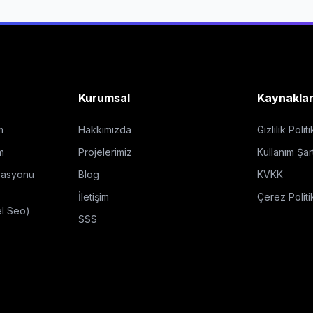
Kurumsal
Kaynakla
m
Hakkımızda
Gizlilik Polit
m
Projelerimiz
Kullanım Şart
zasyonu
Blog
KVKK
İletişim
Çerez Politi
el Seo)
SSS