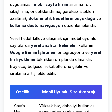
uygulaması,
mobil sayfa hızını
artırma (ör.
sıkıştırma, önceliklendirme, gereksiz istekleri
azaltma),
dokunmatik hedeflerin büyüklüğü
ve
kullanıcı dostu navigasyon
düzenlemeleridir.
Yerel hedef kitleye ulaşmak için mobil uyumlu
sayfalarda
yerel anahtar kelimeler
kullanımı,
Google Benim İşletmem
entegrasyonu ve
yerel
hızlı yükleme
teknikleri ön planda olmalıdır.
Böylece, bölgesel rekabette öne çıkılır ve
sıralama artışı elde edilir.
Özellik
Mobil Uyumlu Site Avantajı
Sayfa
Yüksek hız, daha iyi kullanıcı
Hızı
deneyimi ve rank sinyalleri