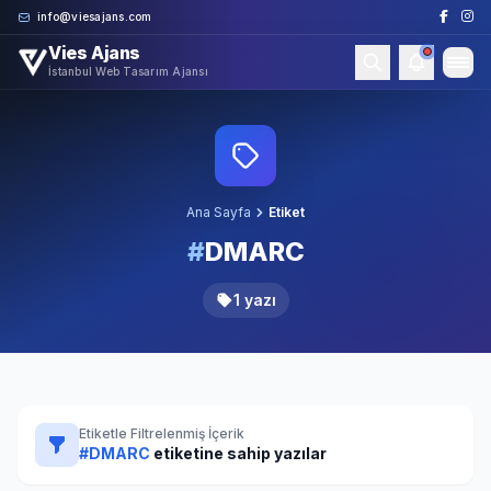
Skip to content
info@viesajans.com
Vies Ajans
İstanbul Web Tasarım Ajansı
Ana Sayfa
Etiket
#
DMARC
1 yazı
Etiketle Filtrelenmiş İçerik
#DMARC
etiketine sahip yazılar