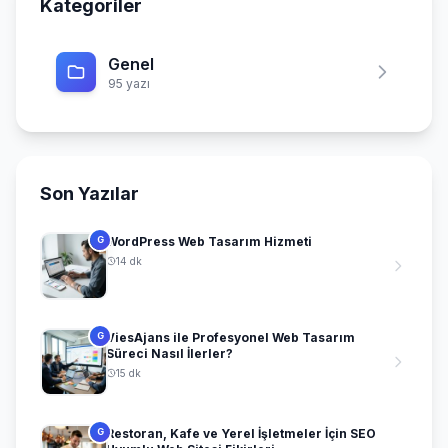
Kategoriler
Genel
95 yazı
Son Yazılar
WordPress Web Tasarım Hizmeti
G
14 dk
ViesAjans ile Profesyonel Web Tasarım
G
Süreci Nasıl İlerler?
15 dk
Restoran, Kafe ve Yerel İşletmeler İçin SEO
G