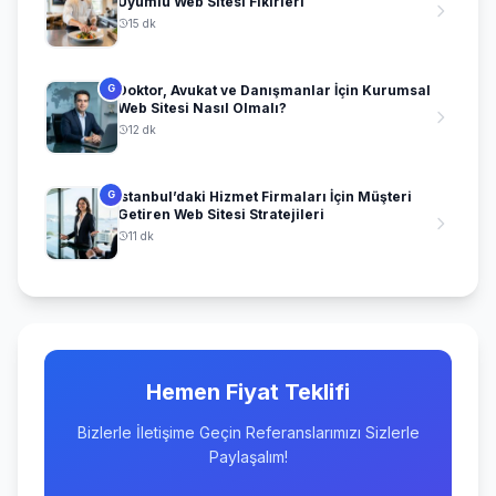
Uyumlu Web Sitesi Fikirleri
15 dk
Doktor, Avukat ve Danışmanlar İçin Kurumsal
G
Web Sitesi Nasıl Olmalı?
12 dk
İstanbul’daki Hizmet Firmaları İçin Müşteri
G
Getiren Web Sitesi Stratejileri
11 dk
Hemen Fiyat Teklifi
Bizlerle İletişime Geçin Referanslarımızı Sizlerle
Paylaşalım!