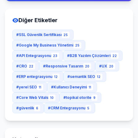
Diğer Etiketler
#SSL Güvenlik Sertifikası
25
#Google My Business Yönetimi
25
#API Entegrasyonu
#B2B Yazılım Çözümleri
23
22
#CRO
#Responsive Tasarım
#UX
22
20
20
#ERP entegrasyonu
#semantik SEO
12
12
#yerel SEO
#Kullanıcı Deneyimi
11
11
#Core Web Vitals
#topikal otorite
10
9
#güvenlik
#CRM Entegrasyonu
6
5