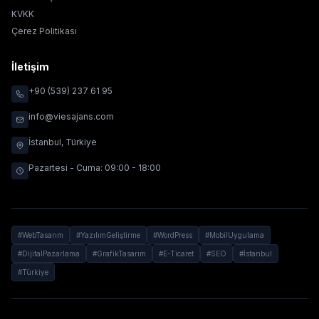
KVKK
Çerez Politikası
İletişim
+90 (539) 237 61 95
info@viesajans.com
İstanbul, Türkiye
Pazartesi - Cuma: 09:00 - 18:00
#WebTasarım
#YazılımGeliştirme
#WordPress
#MobilUygulama
#DijitalPazarlama
#GrafikTasarım
#E-Ticaret
#SEO
#İstanbul
#Türkiye