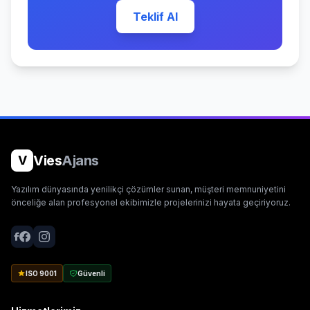
Teklif Al
Vies
Ajans
V
Yazılım dünyasında yenilikçi çözümler sunan, müşteri memnuniyetini
önceliğe alan profesyonel ekibimizle projelerinizi hayata geçiriyoruz.
ISO 9001
Güvenli