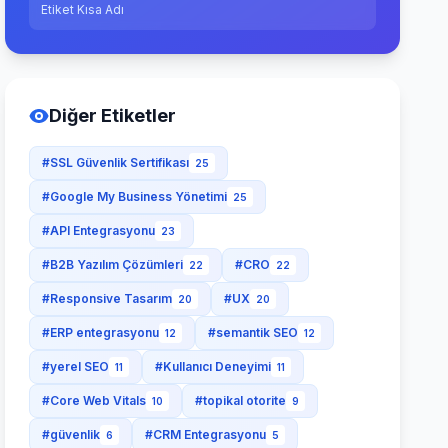
Etiket Kısa Adı
Diğer Etiketler
#SSL Güvenlik Sertifikası
25
#Google My Business Yönetimi
25
#API Entegrasyonu
23
#B2B Yazılım Çözümleri
#CRO
22
22
#Responsive Tasarım
#UX
20
20
#ERP entegrasyonu
#semantik SEO
12
12
#yerel SEO
#Kullanıcı Deneyimi
11
11
#Core Web Vitals
#topikal otorite
10
9
#güvenlik
#CRM Entegrasyonu
6
5