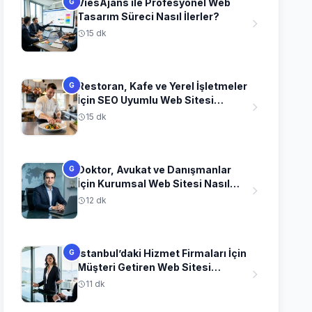
ViesAjans ile Profesyonel Web
G
Tasarım Süreci Nasıl İlerler?
15 dk
Restoran, Kafe ve Yerel İşletmeler
G
İçin SEO Uyumlu Web Sitesi
Fikirleri
15 dk
Doktor, Avukat ve Danışmanlar
G
İçin Kurumsal Web Sitesi Nasıl
Olmalı?
12 dk
İstanbul’daki Hizmet Firmaları İçin
G
Müşteri Getiren Web Sitesi
Stratejileri
11 dk