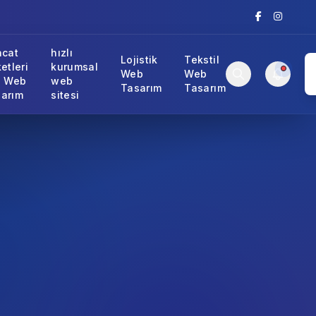
acat
hızlı
Lojistik
Tekstil
ketleri
kurumsal
Web
Web
n Web
web
Tasarım
Tasarım
arım
sitesi