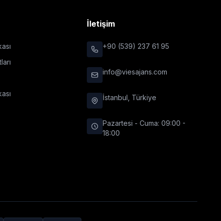
r
İletişim
ikası
+90 (539) 237 61 95
ları
info@viesajans.com
kası
İstanbul, Türkiye
Pazartesi - Cuma: 09:00 -
18:00