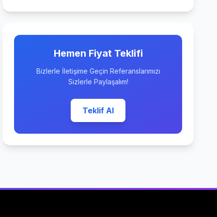
Hemen Fiyat Teklifi
Bizlerle İletişime Geçin Referanslarımızı
Sizlerle Paylaşalım!
Teklif Al