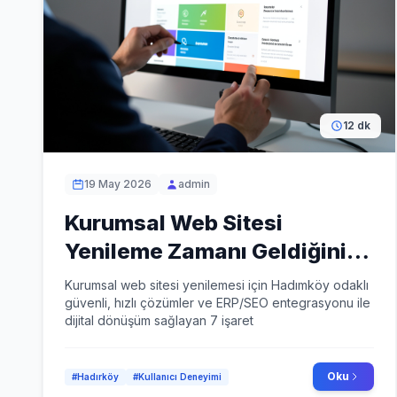
12 dk
19 May 2026
admin
Kurumsal Web Sitesi
Yenileme Zamanı Geldiğini
Gösteren 7 İşaret
Kurumsal web sitesi yenilemesi için Hadımköy odaklı
güvenli, hızlı çözümler ve ERP/SEO entegrasyonu ile
dijital dönüşüm sağlayan 7 işaret
Oku
#Hadırköy
#Kullanıcı Deneyimi