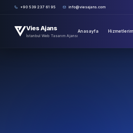
Skip to content
+90 539 237 61 95
info@viesajans.com
Vies Ajans
Anasayfa
Hizmetlerim
İstanbul Web Tasarım Ajansı