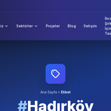
İhr
Şir
iz
Sektörler
Projeler
Blog
İletişim
İçi
Tas
Ana Sayfa
Etiket
#
Hadırköy