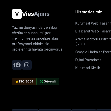
Hizmetlerimiz
Vies
Ajans
V
Kurumsal Web Tasarı
Yazılım dünyasında yenilikçi
E-Ticaret Web Tasarı
çözümler sunan, müşteri
memnuniyetini önceliğe alan
Arama Motoru Optimi
profesyonel ekibimizle
(SEO)
projelerinizi hayata geçiriyoruz.
Google Haritalar (Yer
Dijital Pazarlama
Kurumsal Kimlik
ISO 9001
Güvenli