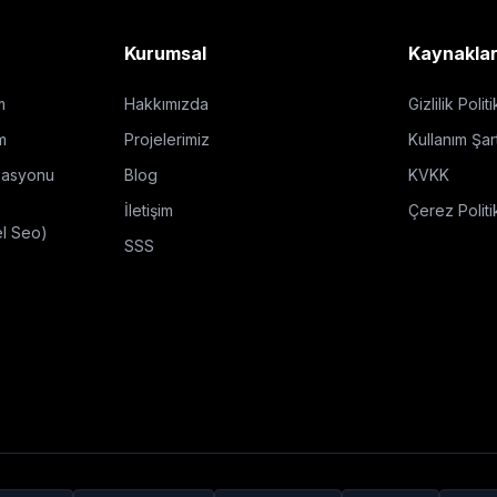
Kurumsal
Kaynakla
m
Hakkımızda
Gizlilik Polit
m
Projelerimiz
Kullanım Şart
zasyonu
Blog
KVKK
İletişim
Çerez Politi
el Seo)
SSS