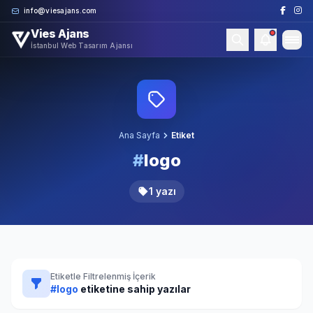
Skip to content
info@viesajans.com
Vies Ajans
İstanbul Web Tasarım Ajansı
Ana Sayfa
Etiket
#
logo
1 yazı
Etiketle Filtrelenmiş İçerik
#logo
etiketine sahip yazılar