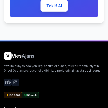
Teklif Al
Vies
Ajans
V
Yazılım dünyasında yenilikçi çözümler sunan, müşteri memnuniyetini
önceliğe alan profesyonel ekibimizle projelerinizi hayata geçiriyoruz.
ISO 9001
Güvenli