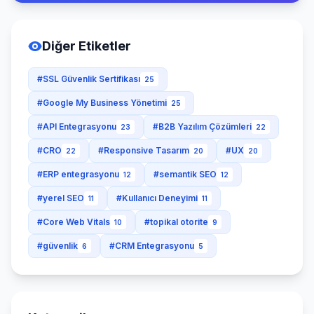
Diğer Etiketler
#SSL Güvenlik Sertifikası
25
#Google My Business Yönetimi
25
#API Entegrasyonu
#B2B Yazılım Çözümleri
23
22
#CRO
#Responsive Tasarım
#UX
22
20
20
#ERP entegrasyonu
#semantik SEO
12
12
#yerel SEO
#Kullanıcı Deneyimi
11
11
#Core Web Vitals
#topikal otorite
10
9
#güvenlik
#CRM Entegrasyonu
6
5