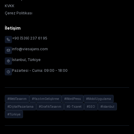
KVKK
Çerez Politikası
İletişim
+90 (539) 237 61 95
info@viesajans.com
İstanbul, Türkiye
Pazartesi - Cuma: 09:00 - 18:00
#WebTasarım
#YazılımGeliştirme
#WordPress
#MobilUygulama
#DijitalPazarlama
#GrafikTasarım
#E-Ticaret
#SEO
#İstanbul
#Türkiye