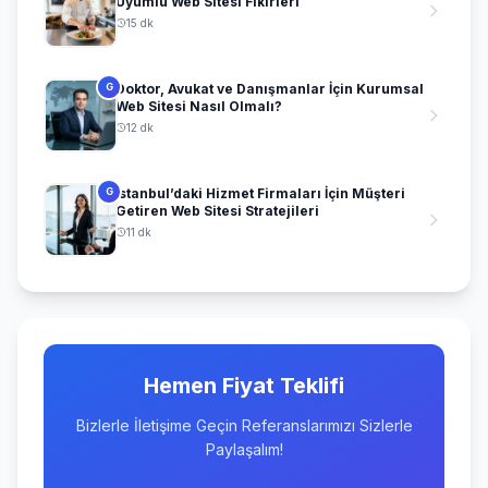
Uyumlu Web Sitesi Fikirleri
15 dk
Doktor, Avukat ve Danışmanlar İçin Kurumsal
G
Web Sitesi Nasıl Olmalı?
12 dk
İstanbul’daki Hizmet Firmaları İçin Müşteri
G
Getiren Web Sitesi Stratejileri
11 dk
Hemen Fiyat Teklifi
Bizlerle İletişime Geçin Referanslarımızı Sizlerle
Paylaşalım!