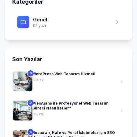
Kategoriler
Genel
95 yazı
Son Yazılar
WordPress Web Tasarım Hizmeti
G
14 dk
ViesAjans ile Profesyonel Web Tasarım
G
Süreci Nasıl İlerler?
15 dk
Restoran, Kafe ve Yerel İşletmeler İçin SEO
G