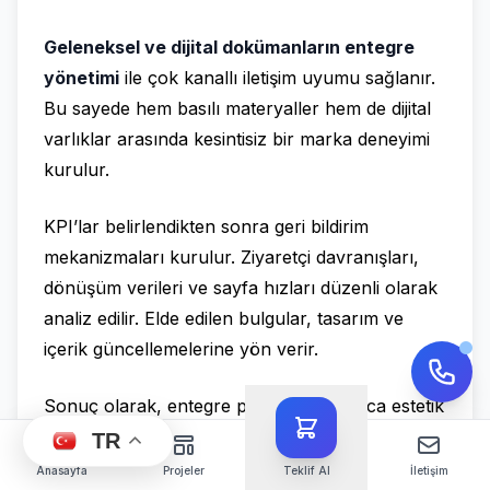
Geleneksel ve dijital dokümanların entegre
yönetimi
ile çok kanallı iletişim uyumu sağlanır.
Bu sayede hem basılı materyaller hem de dijital
varlıklar arasında kesintisiz bir marka deneyimi
kurulur.
KPI’lar belirlendikten sonra geri bildirim
mekanizmaları kurulur. Ziyaretçi davranışları,
dönüşüm verileri ve sayfa hızları düzenli olarak
analiz edilir. Elde edilen bulgular, tasarım ve
içerik güncellemelerine yön verir.
Sonuç olarak, entegre planlama yalnızca estetik
bir tercih değildir; aynı zamanda iş
TR
performansını doğrudan etkileyen bir stratejidir.
Anasayfa
Projeler
Teklif Al
İletişim