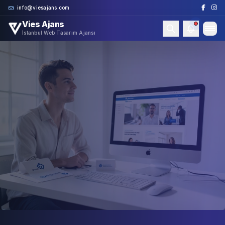
Skip to content
info@viesajans.com
Vies Ajans
İstanbul Web Tasarım Ajansı